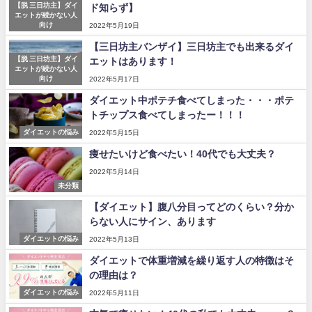
【脱 三日坊主】ダイ
ド知らず】
エットが続かない人
向け
2022年5月19日
【三日坊主バンザイ】三日坊主でも出来るダイ
【脱 三日坊主】ダイ
エットはあります！
エットが続かない人
向け
2022年5月17日
ダイエット中ポテチ食べてしまった・・・ポテ
トチップス食べてしまったー！！！
ダイエットの悩み
2022年5月15日
痩せたいけど食べたい！40代でも大丈夫？
2022年5月14日
未分類
【ダイエット】腹八分目ってどのくらい？分か
らない人にサイン、あります
ダイエットの悩み
2022年5月13日
ダイエットで体重増減を繰り返す人の特徴はそ
の理由は？
ダイエットの悩み
2022年5月11日