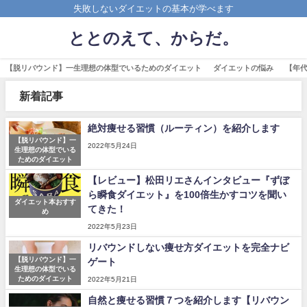
失敗しないダイエットの基本が学べます
ととのえて、からだ。
【脱リバウンド】一生理想の体型でいるためのダイエット
ダイエットの悩み
【年
新着記事
絶対痩せる習慣（ルーティン）を紹介します
【脱リバウンド】一
2022年5月24日
生理想の体型でいる
ためのダイエット
【レビュー】松田リエさんインタビュー『ずぼ
ら瞬食ダイエット』を100倍生かすコツを聞い
ダイエット本おすす
てきた！
め
2022年5月23日
リバウンドしない痩せ方ダイエットを完全ナビ
【脱リバウンド】一
ゲート
生理想の体型でいる
ためのダイエット
2022年5月21日
自然と痩せる習慣７つを紹介します【リバウン